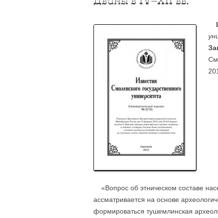
Двины в IV–XII вв.
ун
За
См
20
«Вопрос об этническом составе нас
ассматривается на основе археологиче
формироваться тушемлинская археоло