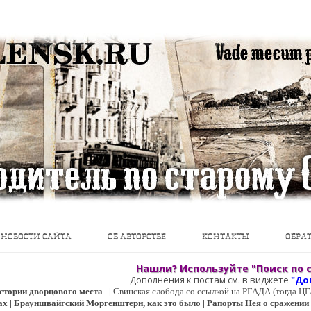
теводители, фотографии, открытки, карты …
Перейти к содержимому
НОВОСТИ САЙТА
ОБ АВТОРСТВЕ
КОНТАКТЫ
ОБРАТ
Нашли? Используйте "Поиск по с
Дополнения к постам см. в виджете
"До
 истории дворцового места
|
Свинская слобода со ссылкой на РГАДА (тогда 
ах | Брауншвайгский Моргенштерн, как это было | Рапорты Нея о сражении о