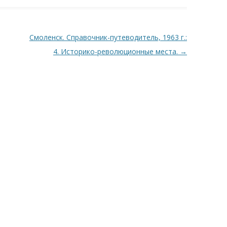
Смоленск. Справочник-путеводитель, 1963 г.:
4. Историко-революционные места.
→