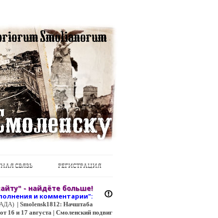
НАЯ СВЯЗЬ
РЕГИСТРАЦИЯ
айту" - найдёте больше!
полнения и коммент
арии":
ЦГАДА)
|
Smolensk1812: Начштаба
т 16 и 17 августа | Смоленский подвиг