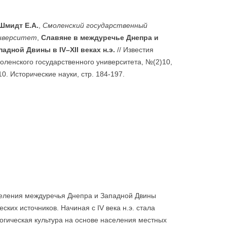
Шмидт Е.А.
,
Смоленский государственный
иверситет
,
Славяне в междуречье Днепра и
падной Двины в IV–XII веках н.э.
// Известия
оленского государственного университета, №(2)10,
10. Исторические науки, стр. 184-197.
еления междуречья Днепра и Западной Двины
ских источников. Начиная с IV века н.э. стала
гическая культура на основе населения местных