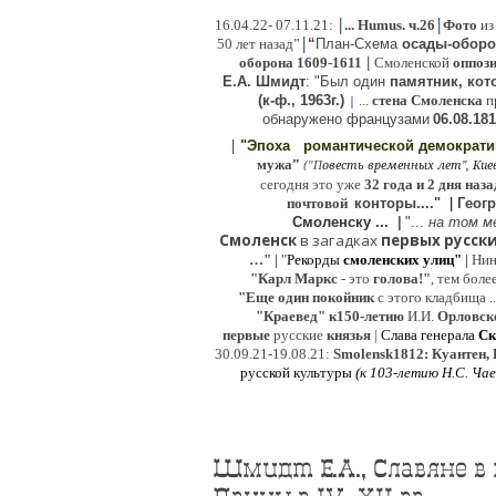
|
|
16
.04.22- 07.11.21:
...
Humus. ч.26
Фото
из
|
50 лет назад”
“
План-Схема
осады-обор
оборона
1609-1611
|
Смоленской
оппоз
Е.А. Шмидт
: "Был один
памятник, кото
(к-ф., 1963г.)
...
стена Смоленска
п
|
о
бнаружено французами
06.08.
181
|
"Эпоха
романтической демократ
"
мужа
(
овесть временных лет", Киев,
"
П
сегодня это уже
32 года и 2 дня наза
почтовой
конторы...."
|
Гeог
Смоленску ...
|
"...
на том м
Смоленск
в загадках
первых русски
…"
|
"
Рекорды
смоленских улиц"
|
Ни
"Карл Маркс
- это
голова!"
, тем боле
"
Е
ще од
и
н покойник
с этого кладбища ..
"Краевед" к150-летию
И.И.
Орловск
первые
русские
князья
|
Слава генерала
Ск
30.09.21-19.08.21:
Smolensk1812: Куантен, 
русской культуры
(к
103-летию Н.С. Ча
Шмидт Е.А., Славяне в