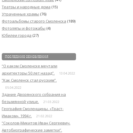
Театры и народные дома
(15)
Утраченные храмы
(76)
Фотоальбомы старого Смоленска
(189)
Фотоляпы и фотожабы
(4)
Юбилеи города
(27)
ПОСЛЕДНИЕ ОБНОВЛЕНИЯ
“О каком Смоленске мечтали
архитекторы 50 лет назад”.
13.04.2022
“Как Смоленск стал русским”.
05.04.2022
Здание Дворянского собрания на
безымянной улице.
21.03.2022
География Смоленщины. «Траст-
Имаком». 1994 г.
21.02.2022
“Соколов-Микитов Иван Сергеевич.
Автобиографические заметки”.