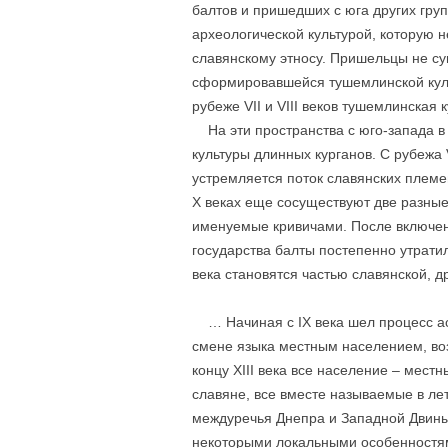
балтов и пришедших с юга других груп
археологической культурой, которую 
славянскому этносу. Пришельцы не су
сформировавшейся тушемлинской культ
рубеже VII и VIII веков тушемлинская 
На эти пространства с юго-запада в 
культуры длинных курганов. С рубежа V
устремляется поток славянских племен
Х веках еще сосуществуют две разные
именуемые кривичами. После включени
государства балты постепенно утратил
века становятся частью славянской, д
… Начиная с IX века шел процесс ас
смене языка местным населением, воз
концу XIII века все население – мес
славяне, все вместе называемые в ле
междуречья Днепра и Западной Двины
некоторыми локальными особенностям