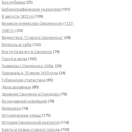
Без рубрики
(25)
Библиографические указатели
(101)
В августе 1812-го
(109)
Великое княжество Смоленское (1127-
1387 гг.)
(33)
Видеотека "Cтарого Смоленска"
(38)
Вопросы в сабж
(132)
Все пути ведут в Смоленск
(79)
Город и люди
(163)
Гравюры г.Смоленска, XVIIв.
(26)
Грюнвальд, 15 июля 1410 года
(24)
Губернские статистики
(65)
Дела архивные
(80)
Древние Смоленск и Гнездово
(79)
Из недавней новейшей
(79)
Иллюзион
(14)
Исторические улицы
(175)
История Смоленской крепости
(114)
Карты и планы старого города
(130)