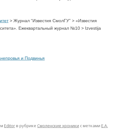
итет
> Журнал “Известия СмолГУ” >
«Известия
рситета». Ежеквартальный журнал №10 >
Izvestija
днепровья и Подвинья
ом
Editor
в рубрике
Смоленские хроники
с метками
Е.А.