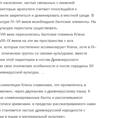
п населения, частью связанных с киевской
некоторые археологи считают относящейся к
мели закрепиться и доминировать в местной среде. В
уре IV–VII веков возобладали балтские элементы. На
культура перестала существовать.
VIII веке переселились балтские племена Kriеva
III–IX веков на эти же пространства с юга
, которые постепенно ассимилируют Кrieva, хотя в IX–
 этнические группы со своими культурами, вместе
я этой территории в состав Древнерусского
и свои этнические особенности и после середины XII
ревнерусской культуры. …
симиляции Krieva славянами, что проявлялось в
можно, через двуязычие к древнерусскому языку. К
тные славянизированные балты и расселившиеся
тописи кривичами, в пределах рассматриваемого нами
 становится частью древнерусской народности с
и в языке и материальной культуре».