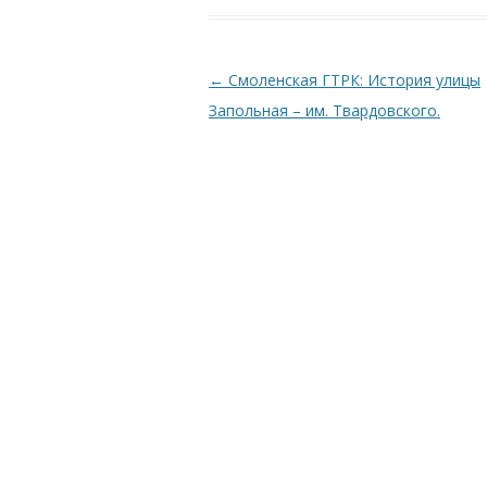
Навигация по записям
←
Смоленская ГТРК: История улицы
Запольная – им. Твардовского.