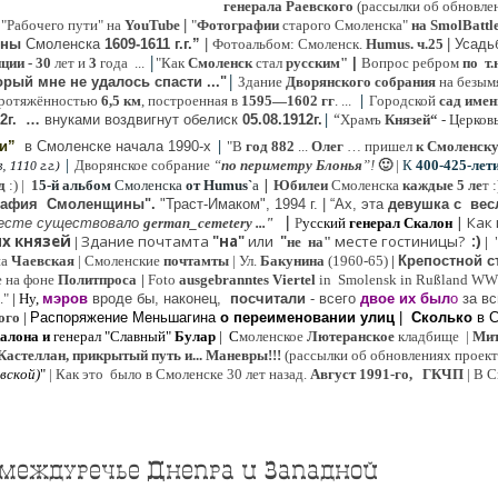
генерала Раевского
(рассылки об обновлен
 "Рабочего пути" на
YouTube
|
"
Фотографии
старого Смоленска"
на SmolBattl
оны
Смоленска
1609-1611 г.г.”
|
Фотоальбом: Смоленск.
Humus. ч.25
| Усад
|
иции
- 30
лет и
3
года ...
"Как
Смоленск
стал
русским"
|
Вопрос ребром
по т.
|
рый мне не удалось спасти ..."
Здание
Дворянского собрания
на безым
|
ротяжённостью
6,5 км
, построенная в
1595—1602 гг
. ...
Городской
сад имен
|
“
2г
.
…
внук
ами
воздвигнут обелиск
05.08.
1912г.
Храмъ
Князей“
- Церков
|
ии”
в Смоленске
начала 1990-х
"В
год 882
...
Олег
… пришел
к Смоленск
|
Дворянское собрание
“
по периметру Блонья
”!
🙂
|
К
4
00-425-лет
 1110 г.г.)
|
д
:) |
1
5-й альбом
Смоленска
от Humus`
a
Юбилеи
Смоленска
каждые 5 ле
т 
рафия Cмоленщины".
"Траст-Имаком", 1994 г.
|
“Ах, эта
девушка с вес
|
|
Как
есте существовало
german_cemetery ..."
Р
усский
генерал Скалон
х князей
Здание почтамта
"на"
или
"
месте гостиницы?
:)
|
не на"
|
на
Ч
аевская
|
Смоленские
почтамты
|
Ул.
Бакунина
(1960-65)
|
Крепостной с
е на фоне
Политпроса
|
Foto
ausgebranntes Viertel
in Smolensk in Rußland W
."
| Ну,
мэров
вроде бы, наконец,
посчитали
- всего
двое их был
о
за вс
ого
|
Распоряжение Меньшагина
о переименовании улиц
|
Сколько
в 
алона
и
генерал "Славный"
Булар
| С
моленское
Лютерaнское
кладбище |
Мит
Кастеллан, прикрытый путь и... Маневры!!!
(рассылки об обновлениях проекта 
евской
)
"
|
Как это было в Смоленске 30 лет назад.
Август 1991-го, ГКЧП
|
В С
 междуречье Днепра и Западной