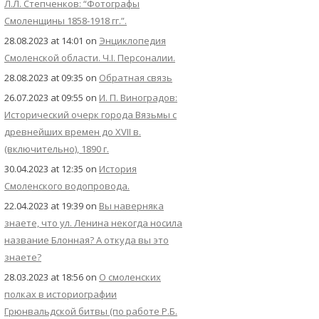
Л.Л. Степченков: “Фотографы
Смоленщины 1858-1918 гг.”.
28.08.2023 at 14:01
on
Энциклопедия
Смоленской области. Ч.I. Персоналии.
28.08.2023 at 09:35
on
Обратная связь
26.07.2023 at 09:55
on
И. П. Виноградов:
Исторический очерк города Вязьмы с
древнейших времен до XVII в.
(включительно), 1890 г.
30.04.2023 at 12:35
on
История
Смоленского водопровода.
22.04.2023 at 19:39
on
Вы наверняка
знаете, что ул. Ленина некогда носила
название Блонная? А откуда вы это
знаете?
28.03.2023 at 18:56
on
О смоленских
полках в историографии
Грюнвальдской битвы (по работе Р.Б.