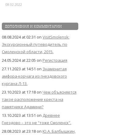
08.02.2022
ДОПОЛНЕНИЯ И КОММЕНТАРИИ
08.08.2024 at 02:31
on
VisitSmolensk:
Экскурсионный путеводитель по
Смоленской области, 2015.
24.05.2024 at 22:05
on
Регистрация
27.11.2023 at 14:51
on
Знаменитая
амфора-корчага из гнездовского
кургана Л-13.
23.10.2023 at 17:18
on
Чем объясняется
такое расположение креста на
памятнике Адамини?
13.10.2023 at 13:51
on
Древнее
Гнездово – это не “тоже Смоленск”.
28.08.2023 at 23:18
on
Ю.А. Балбышкин,