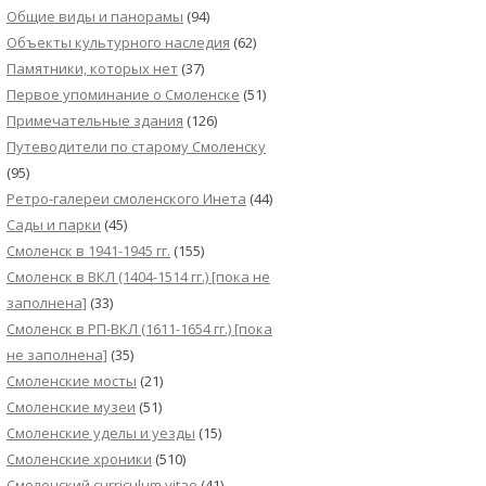
Общие виды и панорамы
(94)
Объекты культурного наследия
(62)
Памятники, которых нет
(37)
Первое упоминание о Смоленске
(51)
Примечательные здания
(126)
Путеводители по старому Смоленску
(95)
Ретро-галереи смоленского Инета
(44)
Сады и парки
(45)
Смоленск в 1941-1945 гг.
(155)
Смоленск в ВКЛ (1404-1514 гг.) [пока не
заполнена]
(33)
Смоленск в РП-ВКЛ (1611-1654 гг.) [пока
не заполнена]
(35)
Смоленские мосты
(21)
Смоленские музеи
(51)
Смоленские уделы и уезды
(15)
Смоленские хроники
(510)
Смоленский сurriculum vitae
(41)