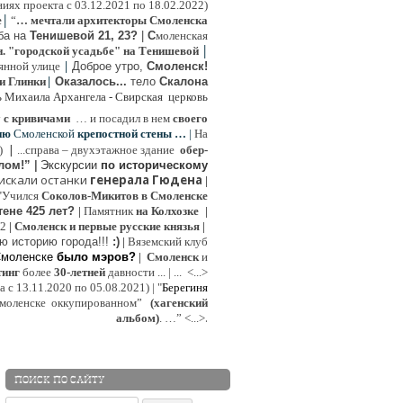
иях проекта с 03.12.2021 по 18.02.2022)
|
e
“
… мечтали архитекторы Смоленска
ьба на
Тенишевой 21, 23?
|
С
моленская
|
н. "городской усадьбе" на Тенишевой
|
янной улице
Доброе утро,
Смоленск!
|
и Глинки
Оказалось...
тело
Скалона
ь Михаила Архангела - Свирская церковь
у
с кривичами
…
и посадил в нем
своего
ию
Смоленской
крепостной стены …
|
На
|
:)
...
справа – двухэтажное здание
обер-
лом!”
|
Экскурсии
п
о историческому
 искали останки
генерала Гюдена
|
"Учился
Соколов-Микитов в Смоленске
тене 425 лет?
|
Памятник
на Колхозке
|
W2
|
Смоленск и первые русские князья
|
ю историю города!!!
:)
|
Вяземский клуб
Смоленске
было мэров?
|
Смоленск
и
инг
более
30-летней
давности ...
| ...
<...>
с 13.11.2020 по 05.08.2021) | "
Б
ерегиня
моленске
оккупированном
”
(хагенский
.
альбом)
. …”
<...>
ПОИСК ПО САЙТУ