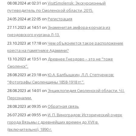
08.08.2024 at 02:31
on
VisitSmolensk: Экскурсионный
путеводитель по Смоленской области, 2015.
24.05.2024 at 22:05
on
Регистрация
27.11.2023 at 14:51
on
Знаменитая амфора-корчага из
гнездовского кургана Л-13.
23.10.2023 at 17:18
on
Чем объясняется такое расположение
креста на памятнике Адамини?
13.10.2023 at 13:51
on
Древнее Гнездово – это не “тоже
Смоленск”.
28.08.2023 at 23:18
on
Ю.А. Балбышкин, Л.Л. Степченков:
“Фотографы Смоленщины 1858-1918 гг.”.
28.08.2023 at 14:01
on
Энциклопедия Смоленской области. Ч.I.
Персоналии.
28.08.2023 at 09:35
on
Обратная связь
26.07.2023 at 09:55
on
И. П. Виноградов: Исторический очерк
города Вязьмы с древнейших времен до XVII в.
(включительно), 1890 г.