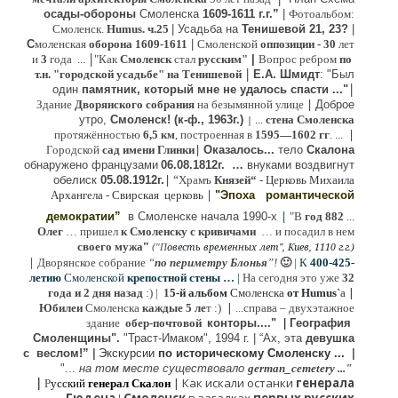
осады-обороны
Смоленска
1609-1611 г.г.”
|
Фотоальбом:
Смоленск.
Humus. ч.25
| Усадьба на
Тенишевой 21, 23?
|
С
моленская
оборона
1609-1611
|
Смоленской
оппозиции
- 30
лет
|
и
3
года ...
"Как
Смоленск
стал
русским"
|
Вопрос ребром
по
|
т.н. "городской усадьбе" на Тенишевой
Е.А. Шмидт
: "Был
|
один
памятник, который мне не удалось спасти ..."
|
Здание
Дворянского собрания
на безымянной улице
Доброе
утро,
Смоленск! (к-ф., 1963г.)
...
стена Смоленска
|
|
протяжённостью
6,5 км
, построенная в
1595—1602 гг
. ...
|
Городской
сад имени Глинки
Оказалось...
тело
Скалона
о
бнаружено французами
06.08.
1812г
.
…
внук
ами
воздвигнут
|
“
обелиск
05.08.
1912г.
Храмъ
Князей“
- Церковь Михаила
|
Архангела - Свирская церковь
"Эпоха
романтической
|
демократии”
в Смоленске
начала 1990-х
"В
год 882
...
Олег
… пришел
к Смоленску
с кривичами
…
и посадил в нем
"
своего мужа
(
овесть временных лет", Киев, 1110 г.г.)
"
П
|
Дворянское собрание
“
по периметру Блонья
”!
🙂
|
К
4
00-425-
летию
Смоленской
крепостной стены …
|
На сегодня это уже
32
|
года и 2 дня назад
:) |
1
5-й альбом
Смоленска
от Humus`
a
|
Юбилеи
Смоленска
каждые 5 ле
т :)
...
справа – двухэтажное
здание
обер-почтовой
конторы...."
|
Гeография
Cмоленщины".
"Траст-Имаком", 1994 г.
|
“Ах, эта
девушка
с веслом!”
|
Экскурсии
п
о историческому Смоленску ...
|
"...
на том месте существовало
german_cemetery ..."
|
|
Как искали останки
генерала
Р
усский
генерал Скалон