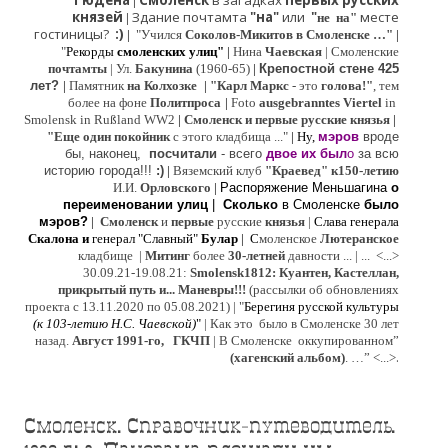
Гюдена
Смоленск
в загадках
первых русских
|
князей
Здание почтамта
"на"
или
"
месте
|
не на"
гостиницы?
:)
|
"Учился
Соколов-Микитов в Смоленске …"
|
"
Рекорды
смоленских улиц"
|
Нина
Ч
аевская
|
Смоленские
почтамты
|
Ул.
Бакунина
(1960-65)
|
Крепостной стене 425
лет?
|
Памятник
на Колхозке
|
"Карл Маркс
- это
голова!"
, тем
более на фоне
Политпроса
|
Foto
ausgebranntes Viertel
in
Smolensk in Rußland WW2
|
Смоленск и первые русские князья
|
"
Е
ще од
и
н покойник
с этого кладбища ..."
| Ну,
мэров
вроде
бы, наконец,
посчитали
- всего
двое их был
о
за всю
историю города!!!
:)
|
Вяземский клуб
"Краевед" к150-летию
И.И.
Орловского
|
Распоряжение Меньшагина
о
переименовании улиц
|
Сколько
в Смоленске
было
мэров?
|
Смоленск
и
первые
русские
князья
|
Слава генерала
Скалона
и
генерал "Славный"
Булар
| С
моленское
Лютерaнское
кладбище |
Митинг
более
30-летней
давности ...
| ...
<...>
30.09.21-19.08.21:
Smolensk1812: Куантен, Кастеллан,
прикрытый путь и... Маневры!!!
(рассылки об обновлениях
проекта с 13.11.2020 по 05.08.2021) | "
Б
ерегиня русской культуры
(к
103-летию Н.С. Чаевской
)
"
|
Как это было в Смоленске 30 лет
назад.
Август 1991-го, ГКЧП
|
В Смоленске
оккупированном
”
.
(хагенский альбом)
. …”
<...>
Смоленск. Справочник-путеводитель.