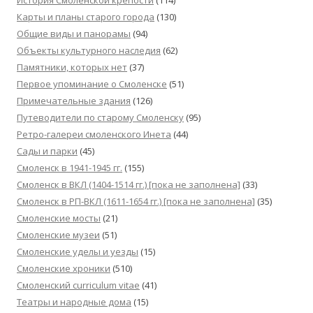
Карты и планы старого города
(130)
Общие виды и панорамы
(94)
Объекты культурного наследия
(62)
Памятники, которых нет
(37)
Первое упоминание о Смоленске
(51)
Примечательные здания
(126)
Путеводители по старому Смоленску
(95)
Ретро-галереи смоленского Инета
(44)
Сады и парки
(45)
Смоленск в 1941-1945 гг.
(155)
Смоленск в ВКЛ (1404-1514 гг.) [пока не заполнена]
(33)
Смоленск в РП-ВКЛ (1611-1654 гг.) [пока не заполнена]
(35)
Смоленские мосты
(21)
Смоленские музеи
(51)
Смоленские уделы и уезды
(15)
Смоленские хроники
(510)
Смоленский сurriculum vitae
(41)
Театры и народные дома
(15)