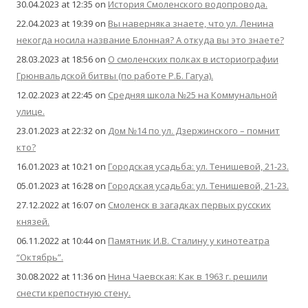
30.04.2023 at 12:35
on
История Смоленского водопровода.
22.04.2023 at 19:39
on
Вы наверняка знаете, что ул. Ленина
некогда носила название Блонная? А откуда вы это знаете?
28.03.2023 at 18:56
on
О смоленских полках в историографии
Грюнвальдской битвы (по работе Р.Б. Гагуа).
12.02.2023 at 22:45
on
Средняя школа №25 на Коммунальной
улице.
23.01.2023 at 22:32
on
Дом №14 по ул. Дзержинского – помнит
кто?
16.01.2023 at 10:21
on
Городская усадьба: ул. Тенишевой, 21-23.
05.01.2023 at 16:28
on
Городская усадьба: ул. Тенишевой, 21-23.
27.12.2022 at 16:07
on
Смоленск в загадках первых русских
князей.
06.11.2022 at 10:44
on
Памятник И.В. Сталину у кинотеатра
“Октябрь”.
30.08.2022 at 11:36
on
Нина Чаевская: Как в 1963 г. решили
снести крепостную стену.