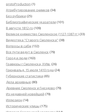
protoProduction
(1)
Атрибутирование снимков
(34)
Без рубрики
(25)
Библиографические указатели
(101)
В августе 1812-го
(109)
Великое княжество Смоленское (1127-1387 гг.)
(33)
Видеотека "Cтарого Смоленска"
(38)
Вопросы в сабж
(132)
Все пути ведут в Смоленск
(79)
Город и люди
(163)
Гравюры г.Смоленска, XVIIв.
(26)
Грюнвальд, 15 июля 1410 года
(24)
Губернские статистики
(65)
Дела архивные
(80)
Древние Смоленск и Гнездово
(79)
Из недавней новейшей
(79)
Иллюзион
(14)
Исторические улицы
(175)
История Смоленской крепости
(114)