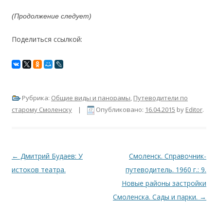
(Продолжение следует)
Поделиться ссылкой:
Рубрика:
Общие виды и панорамы
,
Путеводители по
старому Смоленску
|
Опубликовано:
16.04.2015
by
Editor
.
Навигация по записям
←
Дмитрий Будаев: У
Смоленск. Справочник-
истоков театра.
путеводитель. 1960 г.: 9.
Новые районы застройки
Смоленска. Сады и парки.
→