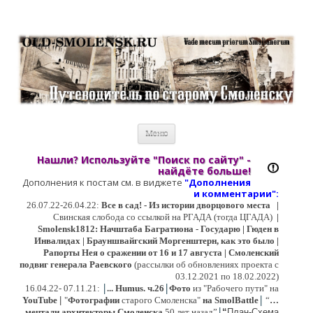
Старый Cмоленск
Историческое краеведение, старые путеводители, фотографии,
открытки, карты …
Перейти к содержимому
Меню
Нашли? Используйте "Поиск по сайту" -
найдёте больше!
Дополнения к постам см. в виджете
"Дополнения
и коммент
арии":
26.07.22-26.04.22:
Все в сад! - Из истории дворцового места
|
Свинская слобода со ссылкой на РГАДА (тогда ЦГАДА)
|
Smolensk1812: Начштаба Багратиона - Государю | Гюден в
Инвалидах | Брауншвайгский Моргенштерн, как это было |
Рапорты Нея о сражении от 16 и 17 августа | Смоленский
подвиг генерала Раевского
(рассылки об обновлениях проекта с
03.12.2021 по 18.02.2022)
|
|
16
.04.22- 07.11.21:
...
Humus. ч.26
Фото
из "Рабочего пути" на
|
YouTube
|
"
Фотографии
старого Смоленска"
на SmolBattle
“
…
|
мечтали архитекторы Смоленска
50 лет назад”
“
План-Схема