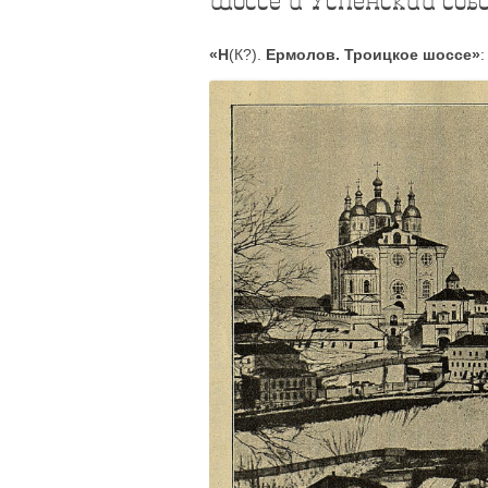
шоссе и Успенский cобо
«Н
(К?).
Ермолов. Троицкое шоссе»
: