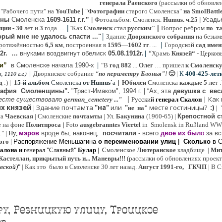
генерала Раевского
(рассылки об обновлен
 "Рабочего пути" на
YouTube
|
"
Фотографии
старого Смоленска"
на SmolBattl
оны
Смоленска
1609-1611 г.г.”
|
Фотоальбом: Смоленск.
Humus. ч.25
| Усад
|
иции
- 30
лет и
3
года ...
"Как
Смоленск
стал
русским"
|
Вопрос ребром
по т.
|
рый мне не удалось спасти ..."
Здание
Дворянского собрания
на безым
|
ротяжённостью
6,5 км
, построенная в
1595—1602 гг
. ...
Городской
сад имен
|
“
2г
.
…
внук
ами
воздвигнут обелиск
05.08.
1912г.
Храмъ
Князей“
- Церков
|
ии”
в Смоленске
начала 1990-х
"В
год 882
...
Олег
… пришел
к Смоленск
|
Дворянское собрание
“
по периметру Блонья
”!
🙂
|
К
4
00-425-лет
 1110 г.г.)
|
д
:) |
1
5-й альбом
Смоленска
от Humus`
a
Юбилеи
Смоленска
каждые 5 ле
т 
рафия Cмоленщины".
"Траст-Имаком", 1994 г.
|
“Ах, эта
девушка с вес
|
|
Как
есте существовало
german_cemetery ..."
Р
усский
генерал Скалон
х князей
Здание почтамта
"на"
или
"
месте гостиницы?
:)
|
не на"
|
на
Ч
аевская
|
Смоленские
почтамты
|
Ул.
Бакунина
(1960-65)
|
Крепостной с
е на фоне
Политпроса
|
Foto
ausgebranntes Viertel
in Smolensk in Rußland W
."
| Ну,
мэров
вроде бы, наконец,
посчитали
- всего
двое их был
о
за вс
ого
|
Распоряжение Меньшагина
о переименовании улиц
|
Сколько
в 
алона
и
генерал "Славный"
Булар
| С
моленское
Лютерaнское
кладбище |
Мит
Кастеллан, прикрытый путь и... Маневры!!!
(рассылки об обновлениях проекта 
евской
)
"
|
Как это было в Смоленске 30 лет назад.
Август 1991-го, ГКЧП
|
В С
ру, Резницкую улицу, Троицкое