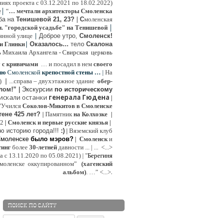
иях проекта с 03.12.2021 по 18.02.2022)
|
e
“
… мечтали архитекторы Смоленска
ьба на
Тенишевой 21, 23?
|
С
моленская
|
н. "городской усадьбе" на Тенишевой
|
янной улице
Доброе утро,
Смоленск!
|
и Глинки
Оказалось...
тело
Скалона
ь Михаила Архангела - Свирская церковь
у
с кривичами
…
и посадил в нем
своего
ию
Смоленской
крепостной стены …
|
На
|
:)
...
справа – двухэтажное здание
обер-
лом!”
|
Экскурсии
п
о историческому
 искали останки
генерала Гюдена
|
"Учился
Соколов-Микитов в Смоленске
тене 425 лет?
|
Памятник
на Колхозке
|
W2
|
Смоленск и первые русские князья
|
ю историю города!!!
:)
|
Вяземский клуб
Смоленске
было мэров?
|
Смоленск
и
инг
более
30-летней
давности ...
| ...
<...>
с 13.11.2020 по 05.08.2021) | "
Б
ерегиня
моленске
оккупированном
”
(хагенский
.
альбом)
. …”
<...>
ПОИСК ПО САЙТУ