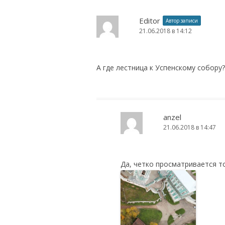
Editor
Автор записи
21.06.2018 в 14:12
А где лестница к Уcпенскому собору?
anzel
21.06.2018 в 14:47
Да, четко просматривается т