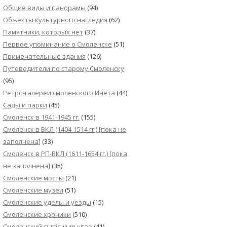
Общие виды и панорамы
(94)
Объекты культурного наследия
(62)
Памятники, которых нет
(37)
Первое упоминание о Смоленске
(51)
Примечательные здания
(126)
Путеводители по старому Смоленску
(95)
Ретро-галереи смоленского Инета
(44)
Сады и парки
(45)
Смоленск в 1941-1945 гг.
(155)
Смоленск в ВКЛ (1404-1514 гг.) [пока не
заполнена]
(33)
Смоленск в РП-ВКЛ (1611-1654 гг.) [пока
не заполнена]
(35)
Смоленские мосты
(21)
Смоленские музеи
(51)
Смоленские уделы и уезды
(15)
Смоленские хроники
(510)
Смоленский сurriculum vitae
(41)