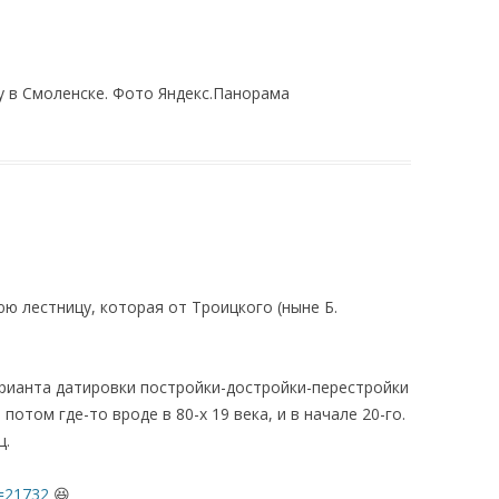
у в Смоленске. Фото Яндекс.Панорама
юю лестницу, которая от Троицкого (ныне Б.
варианта датировки постройки-достройки-перестройки
 потом где-то вроде в 80-х 19 века, и в начале 20-го.
ц.
p=21732
😆