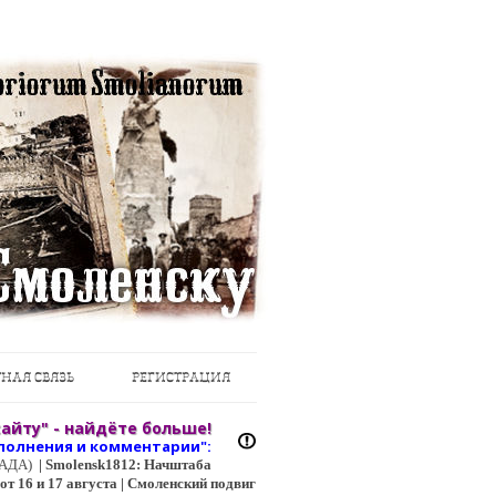
НАЯ СВЯЗЬ
РЕГИСТРАЦИЯ
айту" - найдёте больше!
полнения и коммент
арии":
ЦГАДА)
|
Smolensk1812: Начштаба
т 16 и 17 августа | Смоленский подвиг