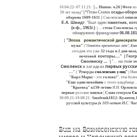
|
|
16
.04.22- 07.11.21:
...
Humus. ч.26
Фото
из
|
50 лет назад”
“
План-Схема
осады-обор
оборона
1609-1611
|
Смоленской
оппоз
Е.А. Шмидт
: "Был один
памятник, кото
(к-ф., 1963г.)
...
стена Смоленска
п
|
о
бнаружено французами
06.08.
181
|
"Эпоха
романтической демократ
"
мужа
(
овесть временных лет", Киев,
"
П
сегодня это уже
32 года и 2 дня наза
почтовой
конторы...."
|
Гeог
Смоленску ...
|
"...
на том м
Смоленск
в загадках
первых русски
…"
|
"
Рекорды
смоленских улиц"
|
Ни
"Карл Маркс
- это
голова!"
, тем боле
"
Е
ще од
и
н покойник
с этого кладбища ..
"Краевед" к150-летию
И.И.
Орловск
первые
русские
князья
|
Слава генерала
Ск
30.09.21-19.08.21:
Smolensk1812: Куантен, 
русской культуры
(к
103-летию Н.С. Ча
Вид на Вознесенскую го