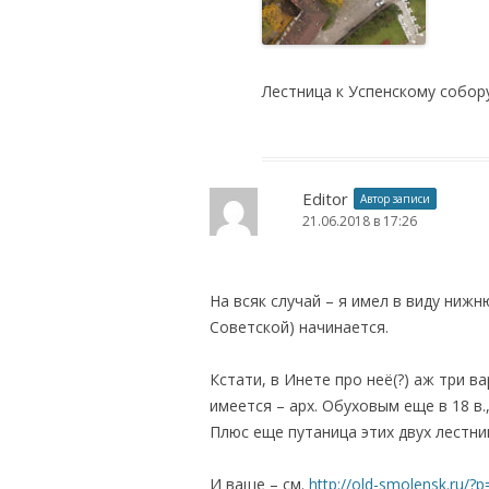
Лестница к Успенскому собор
Editor
Автор записи
21.06.2018 в 17:26
На всяк случай – я имел в виду нижн
Советской) начинается.
Кстати, в Инете про неё(?) аж три 
имеется – арх. Обуховым еще в 18 в.,
Плюс еще путаница этих двух лестни
И ваще – см.
http://old-smolensk.ru/?