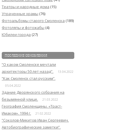
Театры и народные дома
(15)
Утраченные храмы
(76)
Фотоальбомы старого Смоленска
(189)
Фотоляпы и фотожабы
(4)
Юбилеи города
(27)
ПОСЛЕДНИЕ ОБНОВЛЕНИЯ
“О каком Смоленске мечтали
архитекторы 50 лет назад”.
13.04.2022
“Как Смоленск стал русским”.
05.04.2022
Здание Дворянского собрания на
безымянной улице.
21.03.2022
География Смоленщины. «Траст-
Имаком». 1994 г.
21.02.2022
“Соколов-Микитов Иван Сергеевич.
Автобиографические заметки”.