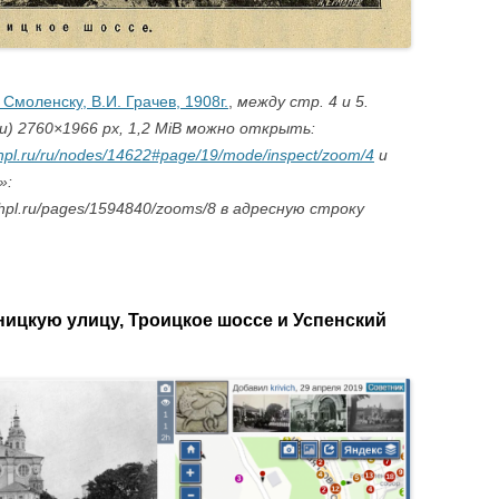
Смоленску, В.И. Грачев, 1908г.
,
между стр. 4 и 5.
) 2760×1966 px, 1,2 MiB можно открыть:
.shpl.ru/ru/nodes/14622#page/19/mode/inspect/zoom/4
и
»:
.shpl.ru/pages/1594840/zooms/8 в адресную строку
ницкую улицу, Троицкое шоссе и Успенский