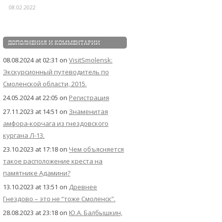
08.02.2022
ДОПОЛНЕНИЯ И КОММЕНТАРИИ
08.08.2024 at 02:31
on
VisitSmolensk:
Экскурсионный путеводитель по
Смоленской области, 2015.
24.05.2024 at 22:05
on
Регистрация
27.11.2023 at 14:51
on
Знаменитая
амфора-корчага из гнездовского
кургана Л-13.
23.10.2023 at 17:18
on
Чем объясняется
такое расположение креста на
памятнике Адамини?
13.10.2023 at 13:51
on
Древнее
Гнездово – это не “тоже Смоленск”.
28.08.2023 at 23:18
on
Ю.А. Балбышкин,