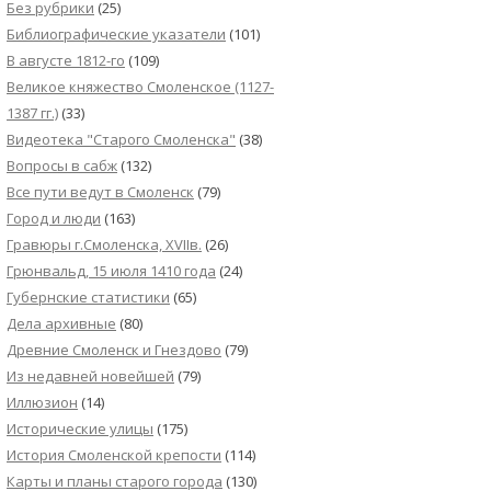
Без рубрики
(25)
Библиографические указатели
(101)
В августе 1812-го
(109)
Великое княжество Смоленское (1127-
1387 гг.)
(33)
Видеотека "Cтарого Смоленска"
(38)
Вопросы в сабж
(132)
Все пути ведут в Смоленск
(79)
Город и люди
(163)
Гравюры г.Смоленска, XVIIв.
(26)
Грюнвальд, 15 июля 1410 года
(24)
Губернские статистики
(65)
Дела архивные
(80)
Древние Смоленск и Гнездово
(79)
Из недавней новейшей
(79)
Иллюзион
(14)
Исторические улицы
(175)
История Смоленской крепости
(114)
Карты и планы старого города
(130)