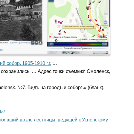
й собор. 1905-1910 г.г.
…
сохранились. … Адрес точки съемки:г. Смоленск,
lensk. №7. Видъ на городъ и соборъ» (бланк).
 №7
 стоявший возле лестницы, ведущей к Успенскому