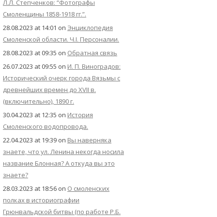
Л.Л. Степченков: “Фотографы
Смоленщины 1858-1918 гг.”.
28.08.2023 at 14:01
on
Энциклопедия
Смоленской области. Ч.I. Персоналии.
28.08.2023 at 09:35
on
Обратная связь
26.07.2023 at 09:55
on
И. П. Виноградов:
Исторический очерк города Вязьмы с
древнейших времен до XVII в.
(включительно), 1890 г.
30.04.2023 at 12:35
on
История
Смоленского водопровода.
22.04.2023 at 19:39
on
Вы наверняка
знаете, что ул. Ленина некогда носила
название Блонная? А откуда вы это
знаете?
28.03.2023 at 18:56
on
О смоленских
полках в историографии
Грюнвальдской битвы (по работе Р.Б.