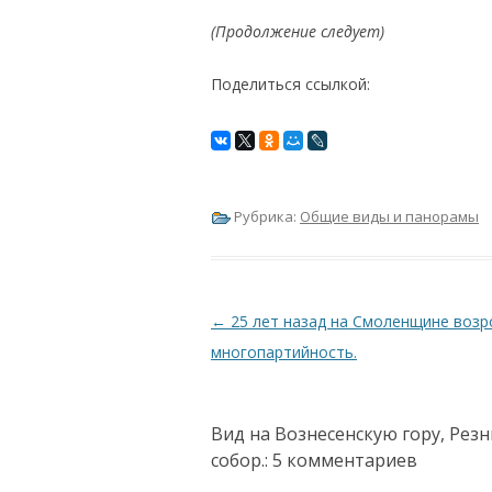
(Продолжение следует)
Поделиться ссылкой:
Рубрика:
Общие виды и панорамы
Навигация по записям
←
25 лет назад на Смоленщине возр
многопартийность.
Вид на Вознесенскую гору, Рез
cобор.
: 5 комментариев