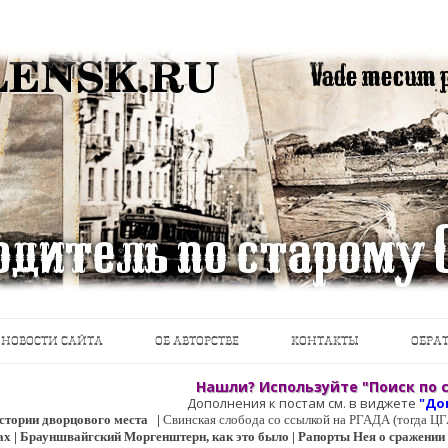
теводители, фотографии, открытки, карты …
Перейти к содержимому
НОВОСТИ САЙТА
ОБ АВТОРСТВЕ
КОНТАКТЫ
ОБРАТ
Нашли? Используйте "Поиск по с
Дополнения к постам см. в виджете
"До
 истории дворцового места
|
Свинская слобода со ссылкой на РГАДА (тогда 
ах | Брауншвайгский Моргенштерн, как это было | Рапорты Нея о сражении о