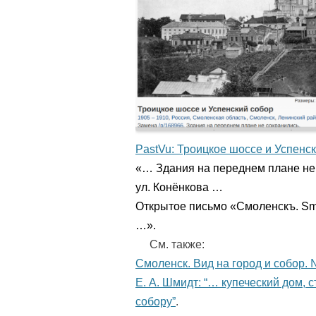
PastVu: Троицкое шоссе и Успенски
«… Здания на переднем плане не 
ул. Конёнкова …
Открытое письмо «Смоленскъ. Smo
…».
См. также:
Смоленск. Вид на город и собор.
Е. А. Шмидт: “… купеческий дом,
собору”
.