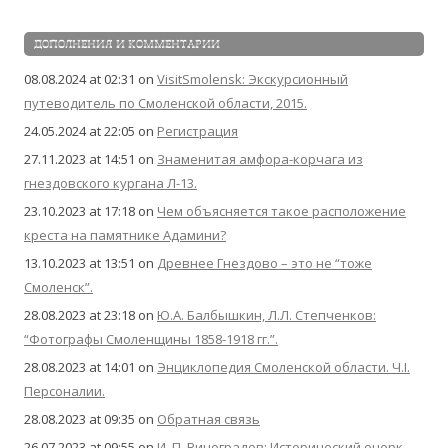
ДОПОЛНЕНИЯ И КОММЕНТАРИИ
08.08.2024 at 02:31
on
VisitSmolensk: Экскурсионный
путеводитель по Смоленской области, 2015.
24.05.2024 at 22:05
on
Регистрация
27.11.2023 at 14:51
on
Знаменитая амфора-корчага из
гнездовского кургана Л-13.
23.10.2023 at 17:18
on
Чем объясняется такое расположение
креста на памятнике Адамини?
13.10.2023 at 13:51
on
Древнее Гнездово – это не “тоже
Смоленск”.
28.08.2023 at 23:18
on
Ю.А. Балбышкин, Л.Л. Степченков:
“Фотографы Смоленщины 1858-1918 гг.”.
28.08.2023 at 14:01
on
Энциклопедия Смоленской области. Ч.I.
Персоналии.
28.08.2023 at 09:35
on
Обратная связь
26.07.2023 at 09:55
on
И. П. Виноградов: Исторический очерк