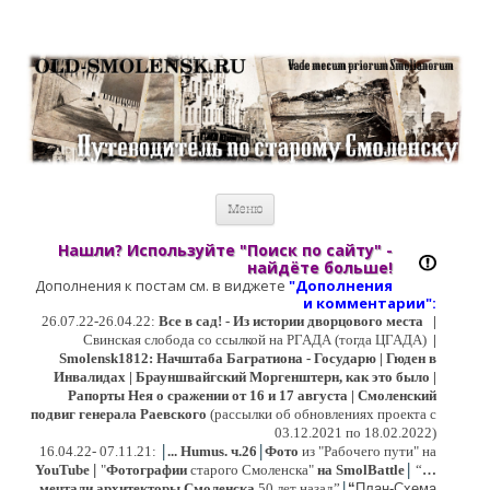
Старый Cмоленск
Историческое краеведение, старые путеводители, фотографии,
открытки, карты …
Перейти к содержимому
Меню
Нашли? Используйте "Поиск по сайту" -
найдёте больше!
Дополнения к постам см. в виджете
"Дополнения
и коммент
арии":
26.07.22-26.04.22:
Все в сад! - Из истории дворцового места
|
Свинская слобода со ссылкой на РГАДА (тогда ЦГАДА)
|
Smolensk1812: Начштаба Багратиона - Государю | Гюден в
Инвалидах | Брауншвайгский Моргенштерн, как это было |
Рапорты Нея о сражении от 16 и 17 августа | Смоленский
подвиг генерала Раевского
(рассылки об обновлениях проекта с
03.12.2021 по 18.02.2022)
|
|
16
.04.22- 07.11.21:
...
Humus. ч.26
Фото
из "Рабочего пути" на
|
YouTube
|
"
Фотографии
старого Смоленска"
на SmolBattle
“
…
|
мечтали архитекторы Смоленска
50 лет назад”
“
План-Схема