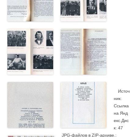
.
.
.
.
….
Источ
ник:
Ссылка
на Янд
екс.Дис
к: 47
JPG-файлов в ZIP-архиве.: