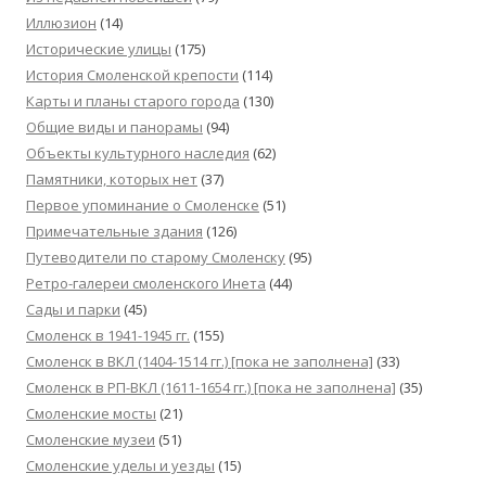
Иллюзион
(14)
Исторические улицы
(175)
История Смоленской крепости
(114)
Карты и планы старого города
(130)
Общие виды и панорамы
(94)
Объекты культурного наследия
(62)
Памятники, которых нет
(37)
Первое упоминание о Смоленске
(51)
Примечательные здания
(126)
Путеводители по старому Смоленску
(95)
Ретро-галереи смоленского Инета
(44)
Сады и парки
(45)
Смоленск в 1941-1945 гг.
(155)
Смоленск в ВКЛ (1404-1514 гг.) [пока не заполнена]
(33)
Смоленск в РП-ВКЛ (1611-1654 гг.) [пока не заполнена]
(35)
Смоленские мосты
(21)
Смоленские музеи
(51)
Смоленские уделы и уезды
(15)