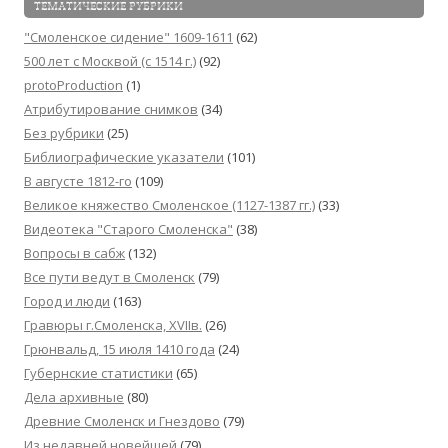
ТЕМАТИЧЕСКИЕ РУБРИКИ
"Смоленское сидение" 1609-1611
(62)
500 лет с Москвой (c 1514 г.)
(92)
protoProduction
(1)
Атрибутирование снимков
(34)
Без рубрики
(25)
Библиографические указатели
(101)
В августе 1812-го
(109)
Великое княжество Смоленское (1127-1387 гг.)
(33)
Видеотека "Cтарого Смоленска"
(38)
Вопросы в сабж
(132)
Все пути ведут в Смоленск
(79)
Город и люди
(163)
Гравюры г.Смоленска, XVIIв.
(26)
Грюнвальд, 15 июля 1410 года
(24)
Губернские статистики
(65)
Дела архивные
(80)
Древние Смоленск и Гнездово
(79)
Из недавней новейшей
(79)