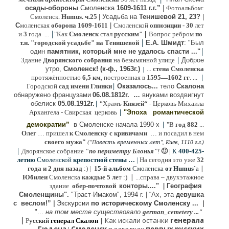
осады-обороны
Смоленска
1609-1611 г.г.”
|
Фотоальбом:
Смоленск.
Humus. ч.25
| Усадьба на
Тенишевой 21, 23?
|
С
моленская
оборона
1609-1611
|
Смоленской
оппозиции
- 30
лет
|
и
3
года ...
"Как
Смоленск
стал
русским"
|
Вопрос ребром
по
|
т.н. "городской усадьбе" на Тенишевой
Е.А. Шмидт
: "Был
|
один
памятник, который мне не удалось спасти ..."
|
Здание
Дворянского собрания
на безымянной улице
Доброе
утро,
Смоленск! (к-ф., 1963г.)
...
стена Смоленска
|
|
протяжённостью
6,5 км
, построенная в
1595—1602 гг
. ...
|
Городской
сад имени Глинки
Оказалось...
тело
Скалона
о
бнаружено французами
06.08.
1812г
.
…
внук
ами
воздвигнут
|
“
обелиск
05.08.
1912г.
Храмъ
Князей“
- Церковь Михаила
|
Архангела - Свирская церковь
"Эпоха
романтической
|
демократии”
в Смоленске
начала 1990-х
"В
год 882
...
Олег
… пришел
к Смоленску
с кривичами
…
и посадил в нем
"
своего мужа
(
овесть временных лет", Киев, 1110 г.г.)
"
П
|
Дворянское собрание
“
по периметру Блонья
”!
🙂
|
К
4
00-425-
летию
Смоленской
крепостной стены …
|
На сегодня это уже
32
|
года и 2 дня назад
:) |
1
5-й альбом
Смоленска
от Humus`
a
|
Юбилеи
Смоленска
каждые 5 ле
т :)
...
справа – двухэтажное
здание
обер-почтовой
конторы...."
|
Гeография
Cмоленщины".
"Траст-Имаком", 1994 г.
|
“Ах, эта
девушка
с веслом!”
|
Экскурсии
п
о историческому Смоленску ...
|
"...
на том месте существовало
german_cemetery ..."
|
|
Как искали останки
генерала
Р
усский
генерал Скалон