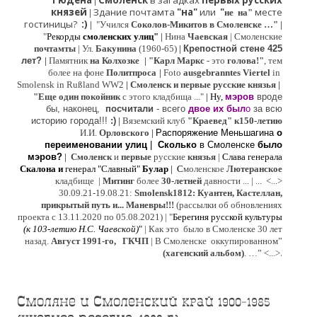
Гюдена
Смоленск
в загадках
первых русских
|
князей
Здание почтамта
"на"
или
"
месте
|
не на"
гостиницы?
:)
|
"Учился
Соколов-Микитов в Смоленске …"
|
"
Рекорды
смоленских улиц"
|
Нина
Ч
аевская
|
Смоленские
почтамты
|
Ул.
Бакунина
(1960-65)
|
Крепостной стене 425
лет?
|
Памятник
на Колхозке
|
"Карл Маркс
- это
голова!"
, тем
более на фоне
Политпроса
|
Foto
ausgebranntes Viertel
in
Smolensk in Rußland WW2
|
Смоленск и первые русские князья
|
"
Е
ще од
и
н покойник
с этого кладбища ..."
| Ну,
мэров
вроде
бы, наконец,
посчитали
- всего
двое их был
о
за всю
историю города!!!
:)
|
Вяземский клуб
"Краевед" к150-летию
И.И.
Орловского
|
Распоряжение Меньшагина
о
переименовании улиц
|
Сколько
в Смоленске
было
мэров?
|
Смоленск
и
первые
русские
князья
|
Слава генерала
Скалона
и
генерал "Славный"
Булар
| С
моленское
Лютерaнское
кладбище |
Митинг
более
30-летней
давности ...
| ...
<...>
30.09.21-19.08.21:
Smolensk1812: Куантен, Кастеллан,
прикрытый путь и... Маневры!!!
(рассылки об обновлениях
проекта с 13.11.2020 по 05.08.2021) | "
Б
ерегиня русской культуры
(к
103-летию Н.С. Чаевской
)
"
|
Как это было в Смоленске 30 лет
назад.
Август 1991-го, ГКЧП
|
В Смоленске
оккупированном
”
.
(хагенский альбом)
. …”
<...>
Смоляне и Смоленский край 1900-1985