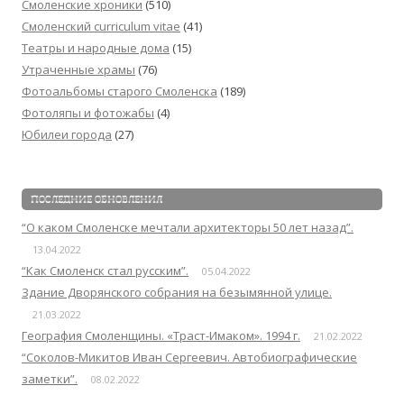
Смоленские хроники
(510)
Смоленский сurriculum vitae
(41)
Театры и народные дома
(15)
Утраченные храмы
(76)
Фотоальбомы старого Смоленска
(189)
Фотоляпы и фотожабы
(4)
Юбилеи города
(27)
ПОСЛЕДНИЕ ОБНОВЛЕНИЯ
“О каком Смоленске мечтали архитекторы 50 лет назад”.
13.04.2022
“Как Смоленск стал русским”.
05.04.2022
Здание Дворянского собрания на безымянной улице.
21.03.2022
География Смоленщины. «Траст-Имаком». 1994 г.
21.02.2022
“Соколов-Микитов Иван Сергеевич. Автобиографические
заметки”.
08.02.2022