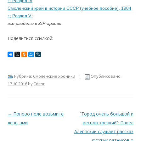
г.; Раздел IV
Смоленский край в истории СССР (учебное пособие), 1984
г.; Раздел V.
;
все разделы в ZIP-архиве
Поделиться ссылкой:
Рубрика:
Смоленские хроники
|
Опубликовано:
17.10.2016
by
Editor
.
Навигация по записям
←
Попово поле возьмите
“Город очень большой и
деньгами
весьма крепкий”: Павел
Алеппский слушает рассказ
русских ратников о