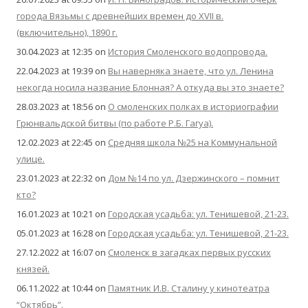
города Вязьмы с древнейших времен до XVII в.
(включительно), 1890 г.
30.04.2023 at 12:35
on
История Смоленского водопровода.
22.04.2023 at 19:39
on
Вы наверняка знаете, что ул. Ленина
некогда носила название Блонная? А откуда вы это знаете?
28.03.2023 at 18:56
on
О смоленских полках в историографии
Грюнвальдской битвы (по работе Р.Б. Гагуа).
12.02.2023 at 22:45
on
Средняя школа №25 на Коммунальной
улице.
23.01.2023 at 22:32
on
Дом №14 по ул. Дзержинского – помнит
кто?
16.01.2023 at 10:21
on
Городская усадьба: ул. Тенишевой, 21-23.
05.01.2023 at 16:28
on
Городская усадьба: ул. Тенишевой, 21-23.
27.12.2022 at 16:07
on
Смоленск в загадках первых русских
князей.
06.11.2022 at 10:44
on
Памятник И.В. Сталину у кинотеатра
“Октябрь”.