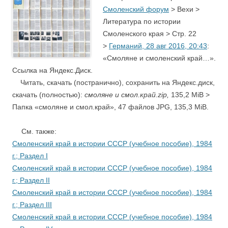
Смоленский форум
> Вехи >
Литература по истории
Смоленского края > Стр. 22
>
Германий,
28 авг 2016, 20:43
:
«Смоляне и смоленский край…».
Ссылка на Яндекс.Диск.
Читать, cкачать (постранично), сохранить на Яндекс.диск,
cкачать (полностью):
смоляне и смол.край.zip,
135,2 MiB >
Папка «смоляне и смол.край», 47 файлов JPG, 135,3 MiB.
….
См. также:
Смоленский край в истории СССР (учебное пособие), 1984
г.; Раздел I
Смоленский край в истории СССР (учебное пособие), 1984
г.; Раздел II
Смоленский край в истории СССР (учебное пособие), 1984
г.; Раздел III
Смоленский край в истории СССР (учебное пособие), 1984