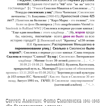
Гюдена
Смоленск
в загадках
первых русских
|
князей
Здание почтамта
"на"
или
"
месте
|
не на"
гостиницы?
:)
|
"Учился
Соколов-Микитов в Смоленске …"
|
"
Рекорды
смоленских улиц"
|
Нина
Ч
аевская
|
Смоленские
почтамты
|
Ул.
Бакунина
(1960-65)
|
Крепостной стене 425
лет?
|
Памятник
на Колхозке
|
"Карл Маркс
- это
голова!"
, тем
более на фоне
Политпроса
|
Foto
ausgebranntes Viertel
in
Smolensk in Rußland WW2
|
Смоленск и первые русские князья
|
"
Е
ще од
и
н покойник
с этого кладбища ..."
| Ну,
мэров
вроде
бы, наконец,
посчитали
- всего
двое их был
о
за всю
историю города!!!
:)
|
Вяземский клуб
"Краевед" к150-летию
И.И.
Орловского
|
Распоряжение Меньшагина
о
переименовании улиц
|
Сколько
в Смоленске
было
мэров?
|
Смоленск
и
первые
русские
князья
|
Слава генерала
Скалона
и
генерал "Славный"
Булар
| С
моленское
Лютерaнское
кладбище |
Митинг
более
30-летней
давности ...
| ...
<...>
30.09.21-19.08.21:
Smolensk1812: Куантен, Кастеллан,
прикрытый путь и... Маневры!!!
(рассылки об обновлениях
проекта с 13.11.2020 по 05.08.2021) | "
Б
ерегиня русской культуры
(к
103-летию Н.С. Чаевской
)
"
|
Как это было в Смоленске 30 лет
назад.
Август 1991-го, ГКЧП
|
В Смоленске
оккупированном
”
.
(хагенский альбом)
. …”
<...>
Сергей Амелин: Фото Смоленска 1941-1945