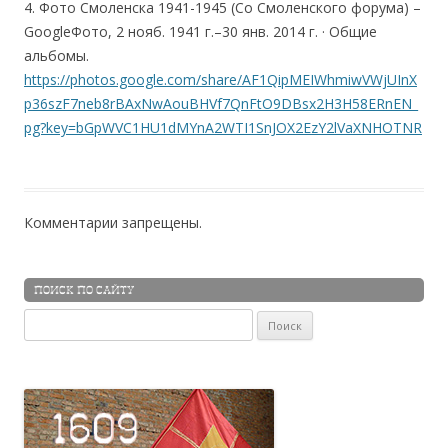
4. Фото Смоленска 1941-1945 (Со Смоленского форума) –
GoogleФото, 2 нояб. 1941 г.–30 янв. 2014 г. · Общие
альбомы.
https://photos.google.com/share/AF1QipMEIWhmiwVWjUInX
p36szF7neb8rBAxNwAouBHVf7QnFtO9DBsx2H3H58ERnEN_
pg?key=bGpWVC1HU1dMYnA2WTI1SnJOX2EzY2lVaXNHOTNR
Комментарии запрещены.
ПОИСК ПО САЙТУ
Найти: