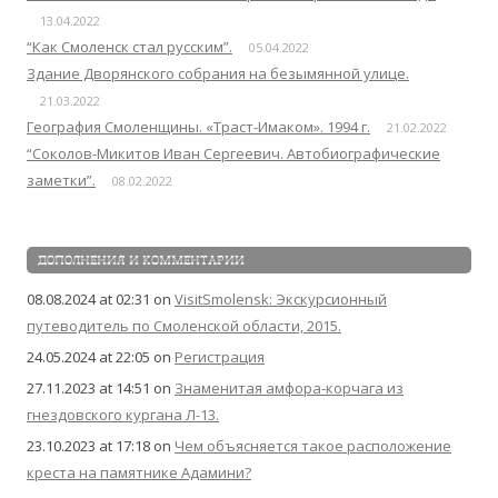
13.04.2022
“Как Смоленск стал русским”.
05.04.2022
Здание Дворянского собрания на безымянной улице.
21.03.2022
География Смоленщины. «Траст-Имаком». 1994 г.
21.02.2022
“Соколов-Микитов Иван Сергеевич. Автобиографические
заметки”.
08.02.2022
ДОПОЛНЕНИЯ И КОММЕНТАРИИ
08.08.2024 at 02:31
on
VisitSmolensk: Экскурсионный
путеводитель по Смоленской области, 2015.
24.05.2024 at 22:05
on
Регистрация
27.11.2023 at 14:51
on
Знаменитая амфора-корчага из
гнездовского кургана Л-13.
23.10.2023 at 17:18
on
Чем объясняется такое расположение
креста на памятнике Адамини?