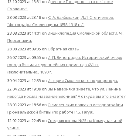
13.10.2023 at 13:51
on
Древнее Гнездово – это не “тоже
Смоленск”.
28.08.2023 at 23:18
on
Ю.А. Балбышкин, Л.Л. Степченков:
“Фотографы Смоленщины 1858-1918 гг.”.
28.08.2023 at 14:01
on
Энциклопедия Смоленской области. Ч.I.
Персоналии.
28.08.2023 at 09:35
on
Обратная связь
26.07.2023 at 09:55
on
И. П. Виноградов: Исторический очерк
города Вязьмы с древнейших времен до XVII в.
(включительно), 1890 г.
30.04.2023 at 12:35
on
История Смоленского водопровода.
22.04.2023 at 19:39
on
Вы наверняка знаете, что ул. Ленина
некогда носила название Блонная? А откуда вы это знаете?
28.03.2023 at 18:56
on
О смоленских полках в историографии
Грюнвальдской битвы (по работе Р.Б. Гагуа).
12.02.2023 at 22:45
on
Средняя школа №25 на Коммунальной
улице.