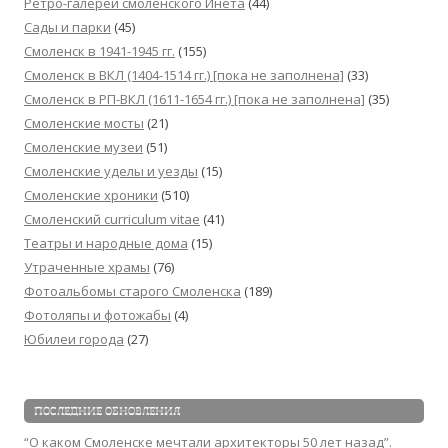
Ретро-галереи смоленского Инета
(44)
Сады и парки
(45)
Смоленск в 1941-1945 гг.
(155)
Смоленск в ВКЛ (1404-1514 гг.) [пока не заполнена]
(33)
Смоленск в РП-ВКЛ (1611-1654 гг.) [пока не заполнена]
(35)
Смоленские мосты
(21)
Смоленские музеи
(51)
Смоленские уделы и уезды
(15)
Смоленские хроники
(510)
Смоленский сurriculum vitae
(41)
Театры и народные дома
(15)
Утраченные храмы
(76)
Фотоальбомы старого Смоленска
(189)
Фотоляпы и фотожабы
(4)
Юбилеи города
(27)
ПОСЛЕДНИЕ ОБНОВЛЕНИЯ
“О каком Смоленске мечтали архитекторы 50 лет назад”.