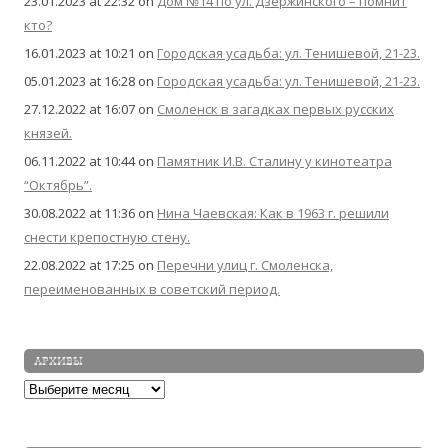
23.01.2023 at 22:32
on
Дом №14 по ул. Дзержинского – помнит
кто?
16.01.2023 at 10:21
on
Городская усадьба: ул. Тенишевой, 21-23.
05.01.2023 at 16:28
on
Городская усадьба: ул. Тенишевой, 21-23.
27.12.2022 at 16:07
on
Смоленск в загадках первых русских
князей.
06.11.2022 at 10:44
on
Памятник И.В. Сталину у кинотеатра
“Октябрь”.
30.08.2022 at 11:36
on
Нина Чаевская: Как в 1963 г. решили
снести крепостную стену.
22.08.2022 at 17:25
on
Перечни улиц г. Смоленска,
переименованных в советский период.
АРХИВЫ
Архивы