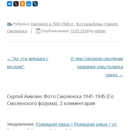
Рубрика:
Смоленск в 1941-1945 гг.
,
Фотоальбомы старого
Смоленска
|
Опубликовано:
13.01.2014
by
admin
.
Навигация по записям
←
“Ах, эта девушка с
О чем говорили смолянам
веслом!”.
названия улиц полвека
назад.
→
Сергей Амелин: Фото Смоленска 1941-1945 (Со
Смоленского форума).
: 2 комментария
Уведомление:
Родницкая улица > Резницкая улица > ул.