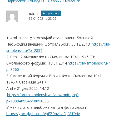
Парижской Коммуны | Старый Cмоленск
admin
Автор записи
15.01.2021 в 23:25
1. Aml: “База фотографий стала очень большой.
Необходим внешний фотоальбом”, 30.12.2013.
https://old-
smolensk.ru/?p=2857
2. Сергей Амелин: Фото Смоленска 1941-1945 (Со
Смоленского форума), 13.01.2014.
https://old-smolensk.ru/?
p=3260
3. Смоленский Форум > Вехи > Фото Смоленска 1941–
1945 > Страница 241 >
Aml » 21 дек 2020, 14:12
.
https://forum.smolensk.ws/viewtopic.php?
p=10094095#p10094095
У меня фото в альбоме на гугл-фото лежат –
https://goo.gl/photos/VpEZRqz1UDJfGT94A