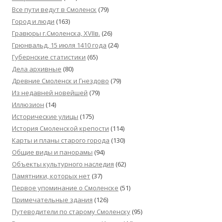
Все пути ведут в Смоленск
(79)
Город и люди
(163)
Гравюры г.Смоленска, XVIIв.
(26)
Грюнвальд, 15 июля 1410 года
(24)
Губернские статистики
(65)
Дела архивные
(80)
Древние Смоленск и Гнездово
(79)
Из недавней новейшей
(79)
Иллюзион
(14)
Исторические улицы
(175)
История Смоленской крепости
(114)
Карты и планы старого города
(130)
Общие виды и панорамы
(94)
Объекты культурного наследия
(62)
Памятники, которых нет
(37)
Первое упоминание о Смоленске
(51)
Примечательные здания
(126)
Путеводители по старому Смоленску
(95)