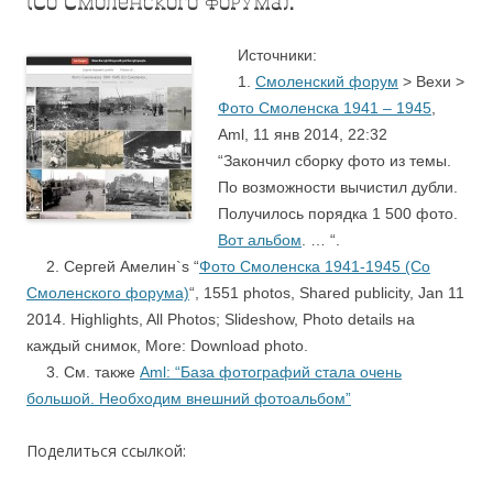
(Со Смоленского форума).
….
Источники:
….
1.
Смоленский форум
> Вехи >
Фото Смоленска 1941 – 1945
,
Aml, 11 янв 2014, 22:32
“Закончил сборку фото из темы.
По возможности вычистил дубли.
Получилось порядка 1 500 фото.
Вот альбом
.
… “.
….
2. Сергей Амелин`s “
Фото Смоленска 1941-1945 (Со
Смоленского форума)
“, 1551 photos, Shared publicity, Jan 11
2014.
Highlights, All Photos; Slideshow, Photo details на
каждый снимок, More: Download photo.
….
3. См. также
Aml: “База фотографий стала очень
большой. Необходим внешний фотоальбом”
Поделиться ссылкой: