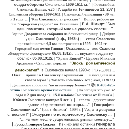
осады-обороны
Смоленска
1609-1611 г.г.”
|
Фотоальбом:
Смоленск.
Humus. ч.25
| Усадьба на
Тенишевой 21, 23?
|
С
моленская
оборона
1609-1611
|
Смоленской
оппозиции
- 30
лет
|
и
3
года ...
"Как
Смоленск
стал
русским"
|
Вопрос ребром
по
|
т.н. "городской усадьбе" на Тенишевой
Е.А. Шмидт
: "Был
|
один
памятник, который мне не удалось спасти ..."
|
Здание
Дворянского собрания
на безымянной улице
Доброе
утро,
Смоленск! (к-ф., 1963г.)
...
стена Смоленска
|
|
протяжённостью
6,5 км
, построенная в
1595—1602 гг
. ...
|
Городской
сад имени Глинки
Оказалось...
тело
Скалона
о
бнаружено французами
06.08.
1812г
.
…
внук
ами
воздвигнут
|
“
обелиск
05.08.
1912г.
Храмъ
Князей“
- Церковь Михаила
|
Архангела - Свирская церковь
"Эпоха
романтической
|
демократии”
в Смоленске
начала 1990-х
"В
год 882
...
Олег
… пришел
к Смоленску
с кривичами
…
и посадил в нем
"
своего мужа
(
овесть временных лет", Киев, 1110 г.г.)
"
П
|
Дворянское собрание
“
по периметру Блонья
”!
🙂
|
К
4
00-425-
летию
Смоленской
крепостной стены …
|
На сегодня это уже
32
|
года и 2 дня назад
:) |
1
5-й альбом
Смоленска
от Humus`
a
|
Юбилеи
Смоленска
каждые 5 ле
т :)
...
справа – двухэтажное
здание
обер-почтовой
конторы...."
|
Гeография
Cмоленщины".
"Траст-Имаком", 1994 г.
|
“Ах, эта
девушка
с веслом!”
|
Экскурсии
п
о историческому Смоленску ...
|
"...
на том месте существовало
german_cemetery ..."
|
|
Как искали останки
генерала
Р
усский
генерал Скалон