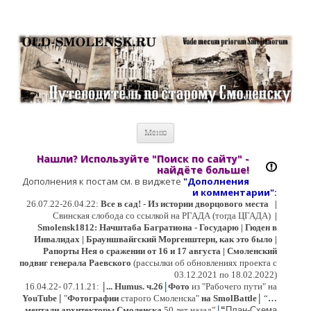
Старый Cмоленск
Историческое краеведение, старые путеводители, фотографии,
открытки, карты …
Перейти к содержимому
Меню
Нашли? Используйте "Поиск по сайту" -
найдёте больше!
Дополнения к постам см. в виджете
"Дополнения
и коммент
арии":
26.07.22-26.04.22:
Все в сад! - Из истории дворцового места
|
Свинская слобода со ссылкой на РГАДА (тогда ЦГАДА)
|
Smolensk1812: Начштаба Багратиона - Государю | Гюден в
Инвалидах | Брауншвайгский Моргенштерн, как это было |
Рапорты Нея о сражении от 16 и 17 августа | Смоленский
подвиг генерала Раевского
(рассылки об обновлениях проекта с
03.12.2021 по 18.02.2022)
|
|
16
.04.22- 07.11.21:
...
Humus. ч.26
Фото
из "Рабочего пути" на
|
YouTube
|
"
Фотографии
старого Смоленска"
на SmolBattle
“
…
|
мечтали архитекторы Смоленска
50 лет назад”
“
План-Схема