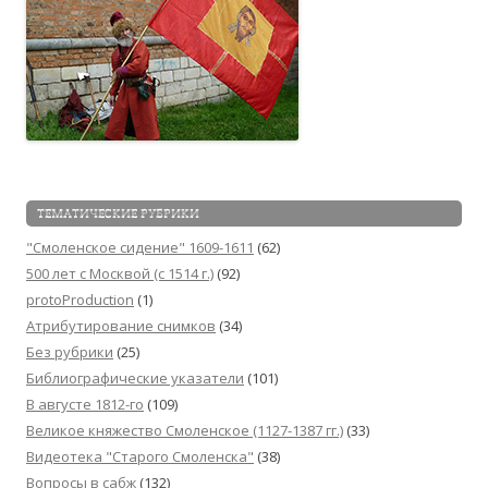
ТЕМАТИЧЕСКИЕ РУБРИКИ
"Смоленское сидение" 1609-1611
(62)
500 лет с Москвой (c 1514 г.)
(92)
protoProduction
(1)
Атрибутирование снимков
(34)
Без рубрики
(25)
Библиографические указатели
(101)
В августе 1812-го
(109)
Великое княжество Смоленское (1127-1387 гг.)
(33)
Видеотека "Cтарого Смоленска"
(38)
Вопросы в сабж
(132)