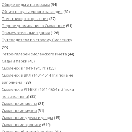
Общие виды и панорамы
(94)
Объекты культурного наследия
(62)
Памятники, которых нет
(37)
Первое упоминание о Смоленске
(51)
Примечательные здания
(126)
Путеводители по старому Смоленску
(95)
Ретро-галереи смоленского Инета
(44)
Сады и парки
(45)
Смоленск в 1941-1945 гг.
(155)
Смоленск в ВКЛ (1404-1514 гг.) [пока не
заполнена]
(33)
Смоленск в РП-ВКЛ (1611-1654 гг.) [пока
не заполнена]
(35)
Смоленские мосты
(21)
Смоленские музеи
(51)
Смоленские уделы и уезды
(15)
Смоленские хроники
(510)
Смоленский сurriculum vitae
(41)