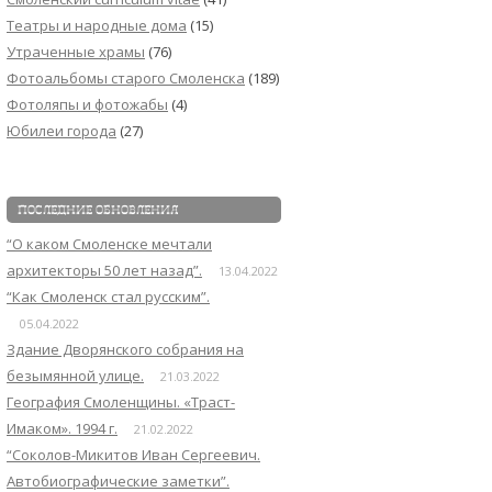
Театры и народные дома
(15)
Утраченные храмы
(76)
Фотоальбомы старого Смоленска
(189)
Фотоляпы и фотожабы
(4)
Юбилеи города
(27)
ПОСЛЕДНИЕ ОБНОВЛЕНИЯ
“О каком Смоленске мечтали
архитекторы 50 лет назад”.
13.04.2022
“Как Смоленск стал русским”.
05.04.2022
Здание Дворянского собрания на
безымянной улице.
21.03.2022
География Смоленщины. «Траст-
Имаком». 1994 г.
21.02.2022
“Соколов-Микитов Иван Сергеевич.
Автобиографические заметки”.