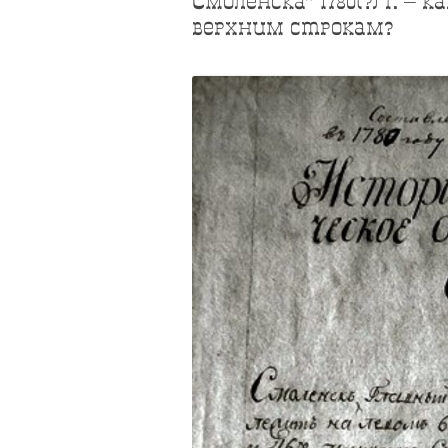
Cмоленска” 1780(?) г. –
верхним строкам?