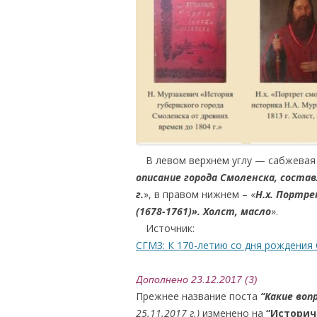
…
.
В левом верхнем углу — сабжевая
описание города Смоленска, состав
г.
», в правом нижнем – «
Н.х. Портре
(1678-1761)». Холст, масло
».
….
Источник:
СГМЗ: К 170-летию со дня рождения С
Дополнено 23.12.2017 (3)
Прежнее название поста
“Какие воп
25.11.2017 г.)
изменено на
“Историч