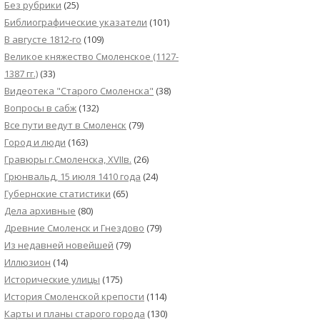
Без рубрики
(25)
Библиографические указатели
(101)
В августе 1812-го
(109)
Великое княжество Смоленское (1127-
1387 гг.)
(33)
Видеотека "Cтарого Смоленска"
(38)
Вопросы в сабж
(132)
Все пути ведут в Смоленск
(79)
Город и люди
(163)
Гравюры г.Смоленска, XVIIв.
(26)
Грюнвальд, 15 июля 1410 года
(24)
Губернские статистики
(65)
Дела архивные
(80)
Древние Смоленск и Гнездово
(79)
Из недавней новейшей
(79)
Иллюзион
(14)
Исторические улицы
(175)
История Смоленской крепости
(114)
Карты и планы старого города
(130)