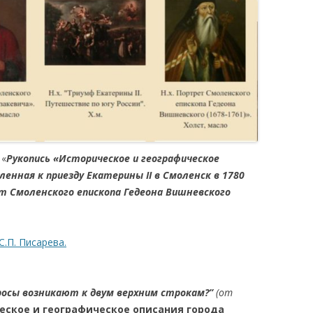
 «
Рукопись «Историческое и географическое
ленная к приезду Екатерины II в Смоленск в 1780
т Смоленского епископа Гедеона Вишневского
.П. Писарева.
росы возникают к двум верхним строкам?”
(от
еское и географическое описания города