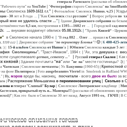
генерала Раевского
(рассылки об обновлен
 "Рабочего пути" на
YouTube
|
"
Фотографии
старого Смоленска"
на SmolBattl
оны
Смоленска
1609-1611 г.г.”
|
Фотоальбом: Смоленск.
Humus. ч.25
| Усад
|
иции
- 30
лет и
3
года ...
"Как
Смоленск
стал
русским"
|
Вопрос ребром
по т.
|
рый мне не удалось спасти ..."
Здание
Дворянского собрания
на безым
|
ротяжённостью
6,5 км
, построенная в
1595—1602 гг
. ...
Городской
сад имен
|
“
2г
.
…
внук
ами
воздвигнут обелиск
05.08.
1912г.
Храмъ
Князей“
- Церков
|
ии”
в Смоленске
начала 1990-х
"В
год 882
...
Олег
… пришел
к Смоленск
|
Дворянское собрание
“
по периметру Блонья
”!
🙂
|
К
4
00-425-лет
 1110 г.г.)
|
д
:) |
1
5-й альбом
Смоленска
от Humus`
a
Юбилеи
Смоленска
каждые 5 ле
т 
рафия Cмоленщины".
"Траст-Имаком", 1994 г.
|
“Ах, эта
девушка с вес
|
|
Как
есте существовало
german_cemetery ..."
Р
усский
генерал Скалон
х князей
Здание почтамта
"на"
или
"
месте гостиницы?
:)
|
не на"
|
на
Ч
аевская
|
Смоленские
почтамты
|
Ул.
Бакунина
(1960-65)
|
Крепостной с
е на фоне
Политпроса
|
Foto
ausgebranntes Viertel
in Smolensk in Rußland W
."
| Ну,
мэров
вроде бы, наконец,
посчитали
- всего
двое их был
о
за вс
ого
|
Распоряжение Меньшагина
о переименовании улиц
|
Сколько
в 
алона
и
генерал "Славный"
Булар
| С
моленское
Лютерaнское
кладбище |
Мит
Кастеллан, прикрытый путь и... Маневры!!!
(рассылки об обновлениях проекта 
евской
)
"
|
Как это было в Смоленске 30 лет назад.
Август 1991-го, ГКЧП
|
В С
фическое описания города