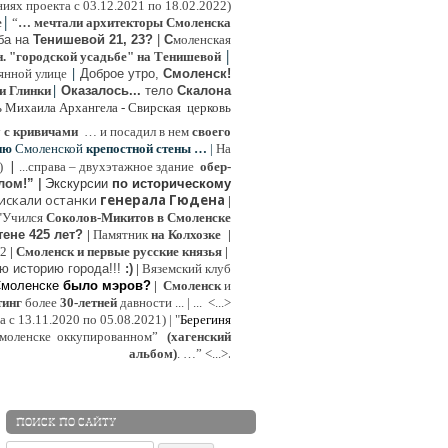
иях проекта с 03.12.2021 по 18.02.2022)
|
e
“
… мечтали архитекторы Смоленска
ьба на
Тенишевой 21, 23?
|
С
моленская
|
н. "городской усадьбе" на Тенишевой
|
янной улице
Доброе утро,
Смоленск!
|
и Глинки
Оказалось...
тело
Скалона
ь Михаила Архангела - Свирская церковь
у
с кривичами
…
и посадил в нем
своего
ию
Смоленской
крепостной стены …
|
На
|
:)
...
справа – двухэтажное здание
обер-
лом!”
|
Экскурсии
п
о историческому
 искали останки
генерала Гюдена
|
"Учился
Соколов-Микитов в Смоленске
тене 425 лет?
|
Памятник
на Колхозке
|
W2
|
Смоленск и первые русские князья
|
ю историю города!!!
:)
|
Вяземский клуб
Смоленске
было мэров?
|
Смоленск
и
инг
более
30-летней
давности ...
| ...
<...>
с 13.11.2020 по 05.08.2021) | "
Б
ерегиня
моленске
оккупированном
”
(хагенский
.
альбом)
. …”
<...>
ПОИСК ПО САЙТУ