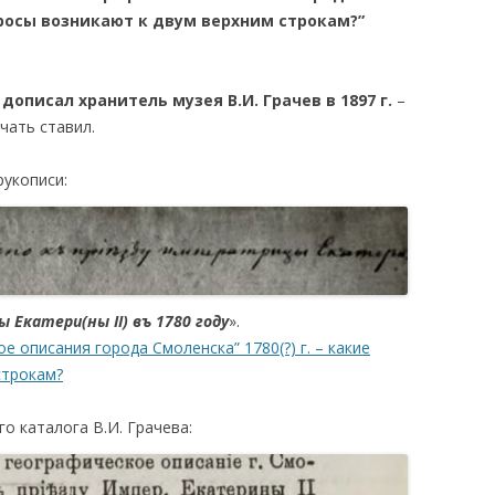
опросы возникают к двум верхним строкам?”
дописал хранитель музея В.И. Грачев в 1897 г.
–
чать ставил.
рукописи:
 Екатери(ны II) въ 1780 году
».
е описания города Cмоленска” 1780(?) г. – какие
строкам?
о каталога В.И. Грачева: