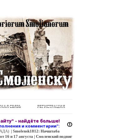
НАЯ СВЯЗЬ
РЕГИСТРАЦИЯ
айту" - найдёте больше!
полнения и коммент
арии":
ЦГАДА)
|
Smolensk1812: Начштаба
т 16 и 17 августа | Смоленский подвиг