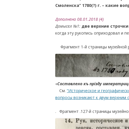
Cмоленска” 1780(?) г. – какие в
Дополнено 08.01.2018 (4)
Домысел №1:
две верхние строчки 
когда эту рукопись оприходовал и пе
….
Фрагмент 1-й страницы музейной 
«
Составлено къ прi
зду императрицы
….
См.
“Историческое и географическо
вопросы возникают к двум верхним 
.
…
Фрагмент .127-й страницы музейног