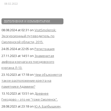
08.02.2022
ДОПОЛНЕНИЯ И КОММЕНТАРИИ
08.08.2024 at 02:31
on
VisitSmolensk:
Экскурсионный путеводитель по
Смоленской области, 2015.
24.05.2024 at 22:05
on
Регистрация
27.11.2023 at 14:51
on
Знаменитая
амфора-корчага из гнездовского
кургана Л-13.
23.10.2023 at 17:18
on
Чем объясняется
такое расположение креста на
памятнике Адамини?
13.10.2023 at 13:51
on
Древнее
Гнездово – это не “тоже Смоленск”.
28.08.2023 at 23:18
on
Ю.А. Балбышкин,