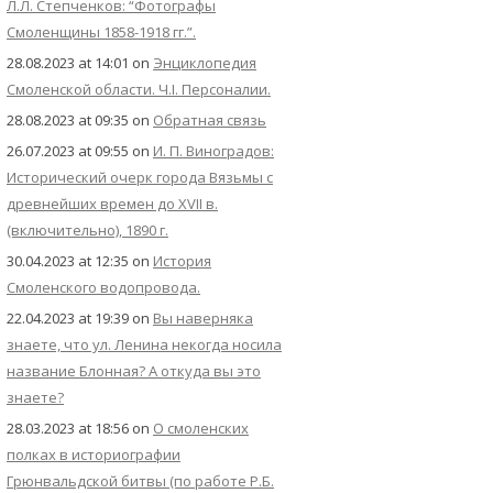
Л.Л. Степченков: “Фотографы
Смоленщины 1858-1918 гг.”.
28.08.2023 at 14:01
on
Энциклопедия
Смоленской области. Ч.I. Персоналии.
28.08.2023 at 09:35
on
Обратная связь
26.07.2023 at 09:55
on
И. П. Виноградов:
Исторический очерк города Вязьмы с
древнейших времен до XVII в.
(включительно), 1890 г.
30.04.2023 at 12:35
on
История
Смоленского водопровода.
22.04.2023 at 19:39
on
Вы наверняка
знаете, что ул. Ленина некогда носила
название Блонная? А откуда вы это
знаете?
28.03.2023 at 18:56
on
О смоленских
полках в историографии
Грюнвальдской битвы (по работе Р.Б.