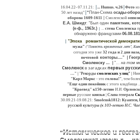
|
|
16
.04.22- 07.11.21:
...
Humus. ч.26
Фото
из
|
50 лет назад”
“
План-Схема
осады-обор
оборона
1609-1611
|
Смоленской
оппоз
Е.А. Шмидт
: "Был один
памятник, кото
(к-ф., 1963г.)
...
стена Смоленска
п
|
о
бнаружено французами
06.08.
181
|
"Эпоха
романтической демократ
"
мужа
(
овесть временных лет", Киев,
"
П
сегодня это уже
32 года и 2 дня наза
почтовой
конторы...."
|
Гeог
Смоленску ...
|
"...
на том м
Смоленск
в загадках
первых русски
…"
|
"
Рекорды
смоленских улиц"
|
Ни
"Карл Маркс
- это
голова!"
, тем боле
"
Е
ще од
и
н покойник
с этого кладбища ..
"Краевед" к150-летию
И.И.
Орловск
первые
русские
князья
|
Слава генерала
Ск
30.09.21-19.08.21:
Smolensk1812: Куантен, 
русской культуры
(к
103-летию Н.С. Ча
“Историческое и геогра