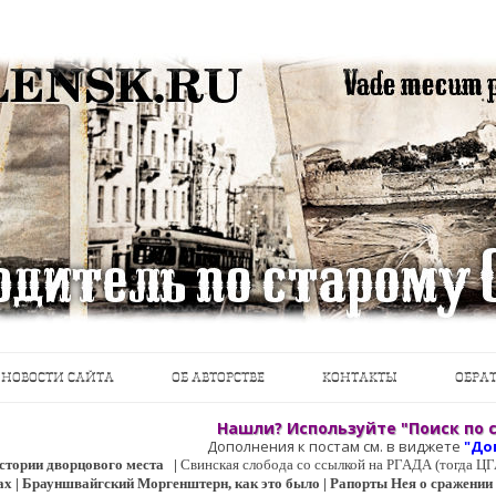
теводители, фотографии, открытки, карты …
Перейти к содержимому
НОВОСТИ САЙТА
ОБ АВТОРСТВЕ
КОНТАКТЫ
ОБРАТ
Нашли? Используйте "Поиск по с
Дополнения к постам см. в виджете
"До
 истории дворцового места
|
Свинская слобода со ссылкой на РГАДА (тогда 
ах | Брауншвайгский Моргенштерн, как это было | Рапорты Нея о сражении о